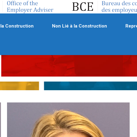
 la Construction
Non Lié à la Construction
Repré