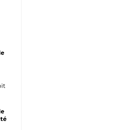
de
it
de
cté