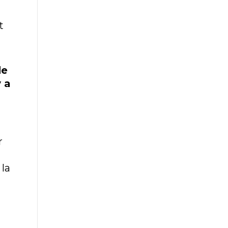
t
de
 a
r
 la